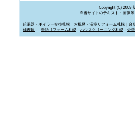
Copyright (C) 2009
※当サイトのテキスト・画像等
給湯器・ボイラー交換札幌
｜
お風呂・浴室リフォーム札幌
｜
台
修理屋
｜
壁紙リフォーム札幌
｜
ハウスクリーニング札幌
｜
外壁