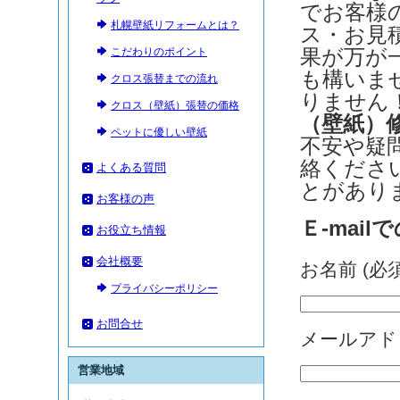
でお客様
札幌壁紙リフォームとは？
ス・お見
こだわりのポイント
果が万が
も構いま
クロス張替までの流れ
りません
クロス（壁紙）張替の価格
（壁紙）
ペットに優しい壁紙
不安や疑
絡くださ
よくある質問
とがあり
お客様の声
Ｅ-mai
お役立ち情報
会社概要
お名前 (必
プライバシーポリシー
お問合せ
メールアド
営業地域